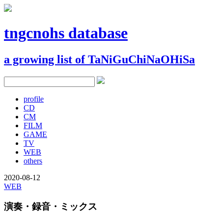
tngcnohs database
a growing list of TaNiGuChiNaOHiSa
profile
CD
CM
FILM
GAME
TV
WEB
others
2020-08-12
WEB
演奏・録音・ミックス