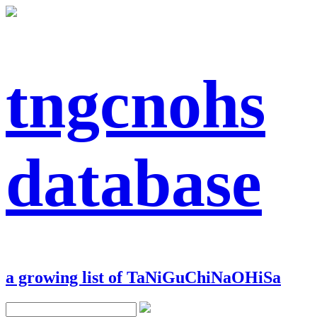
tngcnohs
database
a growing list of TaNiGuChiNaOHiSa