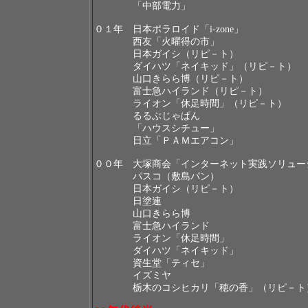
「中部電力」
０１年 日本ポラロイド「
i-zone
」
西友「火曜得の市」
日本ガイシ（リピ－ト）
ダイハツ「ネイキッド」（リピ－ト）
山口きらら博（リピ－ト）
富士急ハイランド（リピ－ト）
ライオン「休足時間」（リピ－ト）
るるぶじゃぱん
「ハウスシチュー」
日立「ＰＡＭエアコン」
００年 大塚商会「インターネット実践ソリュー
パスコ（敷島パン）
日本ガイシ（リピ－ト）
日塗連
山口きらら博
富士急ハイランド
ライオン「休足時間」
ダイハツ「ネイキッド」
資生堂「ティセ」
イズミヤ
栃木のコシヒカリ「穂の香」（リピ－ト