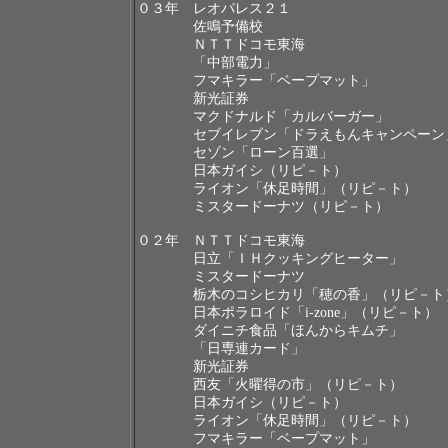
０３年 レオパレス２１
佐鳴予備校
ＮＴＴドコモ東海
「中部電力」
フマキラー「ベープマット」
新光証券
マクドナルド「カルバーガー」
セブイレブン「ドラえもんキャンペーン
セゾン「ローン百選」
日本ガイシ（リピ－ト）
ライオン「休足時間」（リピ－ト）
ミスタードーナツ（リピ－ト）
０２年 ＮＴＴドコモ東海
日立「ＩＨクッキングヒーター」
ミスタードーナツ
栃木のコシヒカリ「穂の香」（リピ－ト
日本ポラロイド「
i-zone
」（リピ－ト）
ダイニチ食品「ほんからキムチ」
「日専連カード」
新光証券
西友「火曜得の市」（リピ－ト）
日本ガイシ（リピ－ト）
ライオン「休足時間」（リピ－ト）
フマキラー「ベープマット」