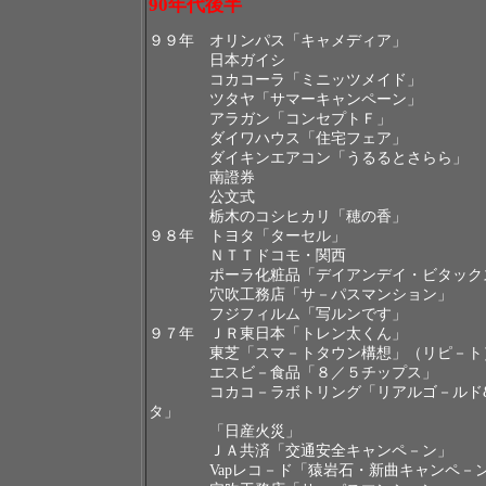
90
年代後半
９９年 オリンパス「キャメディア」
日本ガイシ
コカコーラ「ミニッツメイド」
ツタヤ「サマーキャンペーン」
アラガン「コンセプトＦ」
ダイワハウス「住宅フェア」
ダイキンエアコン「うるるとさらら」
南證券
公文式
栃木のコシヒカリ「穂の香」
９８年 トヨタ「ターセル」
ＮＴＴドコモ・関西
ポーラ化粧品「デイアンデイ・ビタック
穴吹工務店「サ－パスマンション」
フジフィルム「写ルンです」
９７年 ＪＲ東日本「トレン太くん」
東芝「スマ－トタウン構想」（リピ－ト
エスビ－食品「８／５チップス」
コカコ－ラボトリング「リアルゴ－ルド
タ」
「日産火災」
ＪＡ共済「交通安全キャンペ－ン」
Vap
レコ－ド「猿岩石・新曲キャンペ－