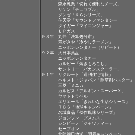
森永乳業「切れて便利なチーズ」
リケン「チュワブル」
グンゼ「ＫＧシリーズ」
任天堂「サウンドファンタジー」
タイガー「マイコンジャー」
ＬＰガス
９３年 丸井「決算処分市」
寿がきや「冷やしラーメン」
ニッポンレンタカー（リピート）
９２年 大日本薬品
ニッポンレンタカー
カルビー「焼きもろこし」
サントリー「バカンスクーラー」
９１年 リクルート「週刊住宅情報」
ヘキスト・ジャパン「除草剤バスター」
三菱「ミニカ」
カルピス「アルギン・スーパーＸ」
ヤマトトラベル
エリエール「きれいな生活シリーズ」
ＴＢＳ「地球キャンペーン」
名城食品「傑作風味シリーズ」
ジョンソン「プスムス」
シンビーノ「ジャワティー」
セーブオン
北陸朝日放送「開局キャンペーン」