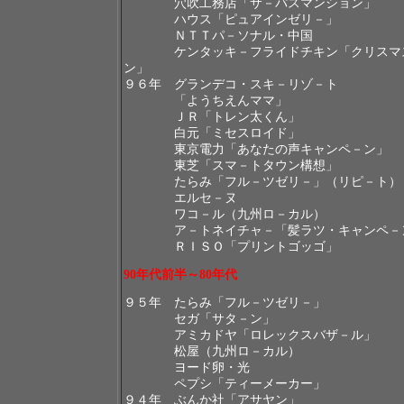
穴吹工務店「サ－パスマンション」
ハウス「ピュアインゼリ－」
ＮＴＴパ－ソナル・中国
ケンタッキ－フライドチキン「クリスマス
ン」
９６年 グランデコ・スキ－リゾ－ト
「ようちえんママ」
ＪＲ「トレン太くん」
白元「ミセスロイド」
東京電力「あなたの声キャンペ－ン」
東芝「スマ－トタウン構想」
たらみ「フル－ツゼリ－」（リピ－ト）
エルセ－ヌ
ワコ－ル（九州ロ－カル）
ア－トネイチャ－「髪ラツ・キャンペ－
ＲＩＳＯ「プリントゴッゴ」
90
年代前半～
80
年代
９５年 たらみ「フル－ツゼリ－」
セガ「サタ－ン」
アミカドヤ「ロレックスバザ－ル」
松屋（九州ロ－カル）
ヨード卵・光
ペプシ「ティーメーカー」
９４年 ぶんか社「アサヤン」